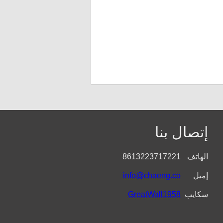
إتصال بنا
الهاتف
8613223717221
إميل
info@chaeng.co
سكايب
GreatWall1958