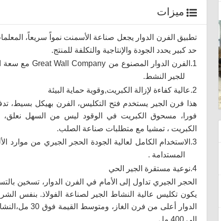
ميزات
درفلة الطحن للمطحنة العمودية
وعاء الخبث
تطبيق الفرن الدوار يجعل صناعة الأسمنت نمواً سريعاً،
المعلمات
حد كبير يحدد الجودة والإنتاجية والتكلفة للمنتج.
1.
الفرن الدوار المصنوع من
Great Wall Company
مع سعة الإ
للجير النشط.
2.
عالية كفاءة لإزالة الكبريت,وقوية حماية البيئة
هذا فرن الجير يستخدم فتح التكليس، الفرن بهيكل بسيط، تدفق
فورا، مسحوق الكبريت في الوقود ليس من السهل نعلق، 
الكبريت ، تمشيا مع متطلبات صناعة الصلب.
3.
الاستخدام الكامل لعالية الجودة الحجر الجيري من موارد الأل
المستدامة .
4.
نوعية مستقرة الجير الحي
الحجر الجيري تداول إلى الأمام في الفرن الدوار، تسخين بالت
يكون تكليس عالية النشاط الجير لصناعة الفولاذ. بنفس الش
الدوار أعلى من فرن الغاز، ومتوسط القيمة فوق 30 مل،النشاظ العام هو
إلى 400 مل.