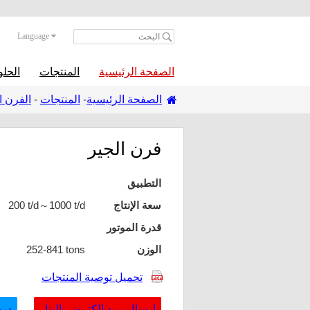
Language
الصفحة الرئيسية
المنتجات
الحل
الصفحة الرئيسية
-
المنتجات
-
الفرن ا
فرن الجير
التطبيق
سعة الإنتاج
200 t/d～1000 t/d
قدرة الموتور
الوزن
252-841 tons
تحميل توصية المنتجات
إرسال بريد إلكتروني إلينا
درد